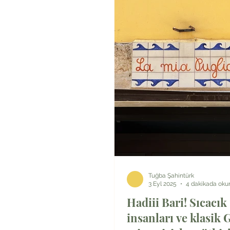
Tuğba Şahintürk
3 Eyl 2025
4 dakikada oku
Hadiii Bari! Sıcacık
insanları ve klasik