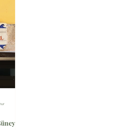
nur
 Güney