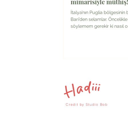
mimarisiyle müthiş
İtalya’nın Puglia bölgesinin 
Bari’den selamlar. Öncelikle
söylemem gerekir ki nasıl 
bu bölge bu kadar es geçilebi
Credit by
Studio Bob