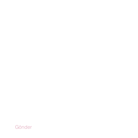
un!
Gönder