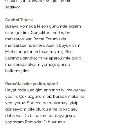
sticker, çanta, kıyafet vs gibi ürünler 
satılıyor.
Capitol Tepesi
Buraya Roma’da ki son günümde akşam 
üzeri geldim. Gerçekten müthiş bir 
manzarası var. Roma Forumu da 
manzaralarından biri. Alanın büyük kısmı 
Michelangelo’nun tasarımıymış. Ben 
yanımda sandviçim ve aperolümle gidip 
manzarada akşam yemeği işini de 
halletmiştim.
Roma’da neler yedim, içtim?
Hayatımda yediğim ennnnnn iyi makarnayı 
yedim. Çok üzgünüm biz burada makarna 
yemiyoruz. Sadece bu makarnayı yiyip 
dönseydim bile olurdu ama bi kaç şey 
daha var. Du bi baktım da bayağı şov 
yapmışım Roma’da (?) buyrunuz.