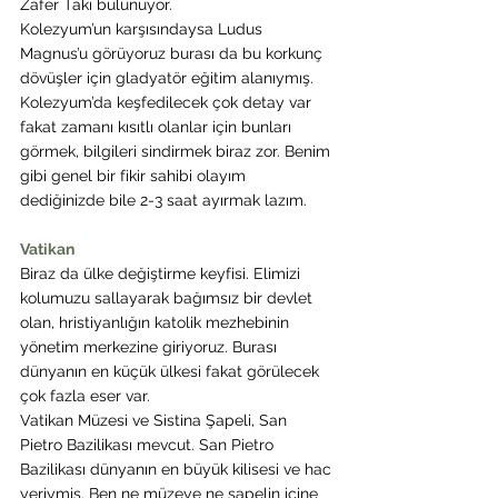
Zafer Takı bulunuyor.
Kolezyum’un karşısındaysa Ludus 
Magnus’u görüyoruz burası da bu korkunç 
dövüşler için gladyatör eğitim alanıymış.
Kolezyum’da keşfedilecek çok detay var 
fakat zamanı kısıtlı olanlar için bunları 
görmek, bilgileri sindirmek biraz zor. Benim 
gibi genel bir fikir sahibi olayım 
dediğinizde bile 2-3 saat ayırmak lazım.
Vatikan
Biraz da ülke değiştirme keyfisi. Elimizi 
kolumuzu sallayarak bağımsız bir devlet 
olan, hristiyanlığın katolik mezhebinin 
yönetim merkezine giriyoruz. Burası 
dünyanın en küçük ülkesi fakat görülecek 
çok fazla eser var.
Vatikan Müzesi ve Sistina Şapeli, San 
Pietro Bazilikası mevcut. San Pietro 
Bazilikası dünyanın en büyük kilisesi ve hac 
yeriymiş. Ben ne müzeye ne şapelin içine 