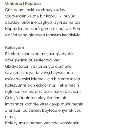
Umberto I Köprüsü
Gün batımı noktası olmaya aday 
1800lerden kalma bir köprü. İki büyük 
caddeyi birbirine bağlıyor aynı zamanda. 
Köprüden Vatikan’ı gören bir açı var. Ben 
de Vatikan’a giderken tanıştım kendisiyle.
Kolezyum
Filmlere konu olan meşhur gladyatör 
dövüşlerinin düzenlendiği yer.
Gladyatörlerin birbirleriyle ölümüne 
savaşmasını ya da vahşi hayvanlarla 
mücadelesini izlemek için binlerce insan 
Kolezyum’a akın ediyormuş. Tek amacın 
eğlence olması peki pess halka bak sen… 
Çok şükür bir ton olay üzerine bir 
imparator komple yasaklayıp mühürlemiş 
arenaları bu vahşet böylece eriyerek yok 
olmuş.
Kolezyum’un hemen yanında Konstantin 