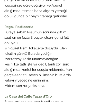
gidişimde de burada oturdum. İkramları 
içeceğinize göre değişiyor ve Aperol 
aldığımda resmen bana akşam yemeği 
doluluğunda bir peynir tabağı getirdiler.
Regoli Pasticceria
Buraya sabah koşumun sonunda gittim 
saat en en fazla 8 buçuk olsun içerisi full 
doluydu.
İşin güzel kısmı lokallerle doluydu. (Ben 
lokalim çünkü) Burada yediğim 
Maritozzoyu asla unutmayacağım 
kesinlikle tatlı işte ya değil, tarifi zor ısırık 
aldığımda konfetiler uçuştu midemde. Yani 
gerçekten tatlı seven bi’ insanın buralarda 
kafayı yiyeceğine eminmim.
Midem sen ne şanlısın ha.
La Casa del Caffe Tazza d'Oro
Burası aslında oldukça turistik ama bi 
yandan kahvesiyle ilgili bir şeylere denk 