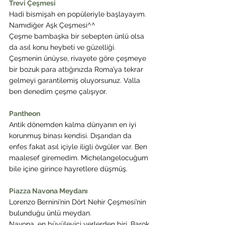
Trevi Çeşmesi
Hadi bismişah en popüleriyle başlayayım. 
Namıdiğer Aşk Çeşmesi^^
Çeşme bambaşka bir sebepten ünlü olsa 
da asıl konu heybeti ve güzelliği.
Çeşmenin ünüyse, rivayete göre çeşmeye 
bir bozuk para attığınızda Roma’ya tekrar 
gelmeyi garantilemiş oluyorsunuz. Valla 
ben denedim çeşme çalışıyor.
Pantheon
Antik dönemden kalma dünyanın en iyi 
korunmuş binası kendisi. Dışarıdan da 
enfes fakat asıl içiyle iligli övgüler var. Ben 
maalesef giremedim. Michelangelocuğum 
bile içine girince hayretlere düşmüş.
Piazza Navona Meydanı 
Lorenzo Bernini’nin Dört Nehir Çeşmesi’nin 
bulunduğu ünlü meydan.
Navona, en büyüleyici yerlerden biri. Barok 