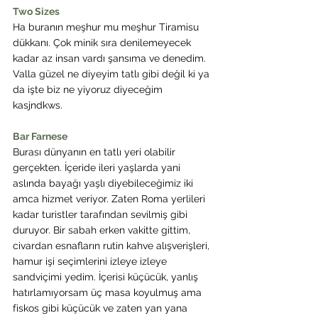
Two Sizes
Ha buranın meşhur mu meşhur Tiramisu 
dükkanı. Çok minik sıra denilemeyecek 
kadar az insan vardı şansıma ve denedim. 
Valla güzel ne diyeyim tatlı gibi değil ki ya 
da işte biz ne yiyoruz diyeceğim 
kasjndkws.
Bar Farnese
Burası dünyanın en tatlı yeri olabilir 
gerçekten. İçeride ileri yaşlarda yani 
aslında bayağı yaşlı diyebileceğimiz iki 
amca hizmet veriyor. Zaten Roma yerlileri 
kadar turistler tarafından sevilmiş gibi 
duruyor. Bir sabah erken vakitte gittim, 
civardan esnafların rutin kahve alışverişleri, 
hamur işi seçimlerini izleye izleye 
sandviçimi yedim. İçerisi küçücük, yanlış 
hatırlamıyorsam üç masa koyulmuş ama 
fiskos gibi küçücük ve zaten yan yana 